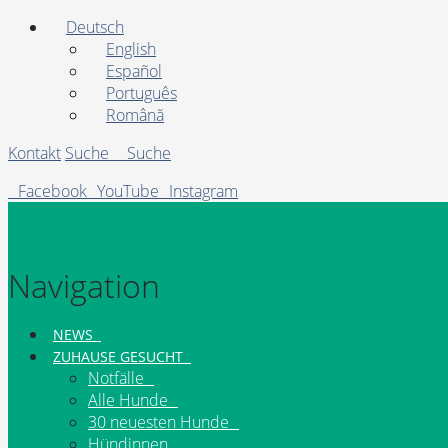
Deutsch
English
Español
Português
Română
Kontakt
Suche
Suche
Facebook
YouTube
Instagram
Navigation
NEWS
ZUHAUSE GESUCHT
Notfälle
Alle Hunde
30 neuesten Hunde
Hündinnen