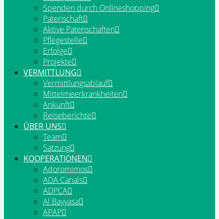
Spenden durch Onlineshopping
Patenschaft
Aktive Patenschaften
Pflegestelle
Erfolge
Projekte
VERMITTLUNG
Vermittlungsablauf
Mittelmeerkrankheiten
Ankunft
Reiseberichte
ÜBER UNS
Team
Satzung
KOOPERATIONEN
Adoromimos
ADA Canals
ADPCA
Al Bayyasa
APAP