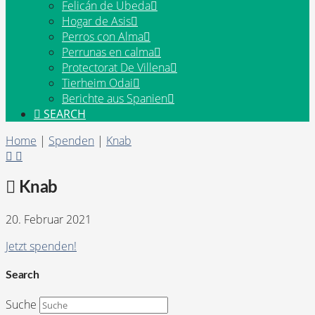
Felicán de Ubeda
Hogar de Asis
Perros con Alma
Perrunas en calma
Protectorat De Villena
Tierheim Odai
Berichte aus Spanien
SEARCH
Home
|
Spenden
|
Knab
Knab
20. Februar 2021
Jetzt spenden!
Search
Suche